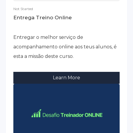
Not Started
Entrega Treino Online
Entregar o melhor serviço de
acompanhamento online aos teus alunos, é
esta a missão deste curso.
Learn More